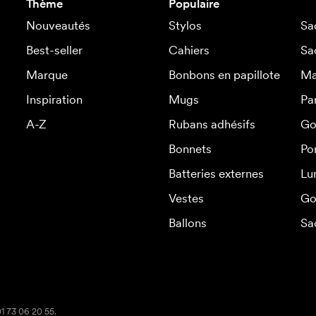
Thème
Populaire
Nouveautés
Stylos
Sa
Best-seller
Cahiers
Sa
Marque
Bonbons en papillote
Ma
Inspiration
Mugs
Pa
A-Z
Rubans adhésifs
Go
Bonnets
Po
Batteries externes
Lu
Vestes
Go
Ballons
Sa
01 73 06 20 55.