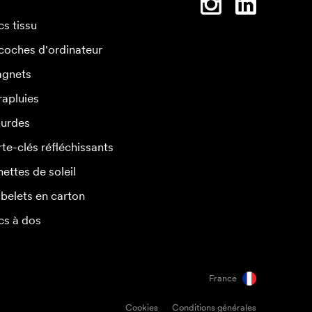
cs tissu
coches d'ordinateur
gnets
rapluies
urdes
rte-clés réfléchissants
nettes de soleil
belets en carton
cs à dos
France
Cookies
Conditions générales