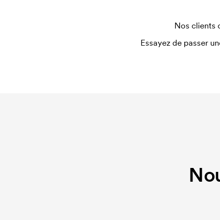
Que sont les frais de démarrage ?
Pour certains produits, nous prélevons des frais i
Nos clients 
personnalisation. Ces frais de démarrage dispar
Essayez de passer un
identique.
Nou