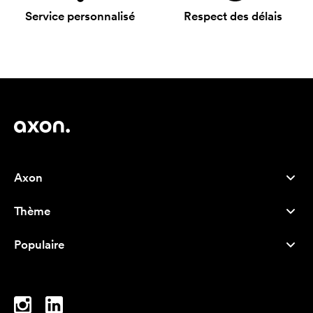
Service personnalisé
Respect des délais
Axon
Service client
Thème
À propos de nous
Nouveautés
Careers
Populaire
Best-seller
Stylos
Durabilité
Marque
Sacs tissu
Inspiration
Cahiers