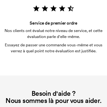
Le paiement se fait sur facture à 30 jours après
vérification de votre solvabilité. La facturation a lieu
après la livraison. Le paiement par carte est
Service de premier ordre
possible.
Nos clients ont évalué notre niveau de service, et cette
Qu'est-ce qu'un template d'impression ?
évaluation parle d'elle-même.
Le template d'impression est un type de template
Essayez de passer une commande vous-même et vous
utilisé pour l'impression. Nous devons créer un
verrez à quel point notre évaluation est justifiée.
template d'impression pour chaque couleur
d'impression. En cas de nouvelle commande
identique, ce coût disparaît.
Besoin d'aide ?
Nous sommes là pour vous aider.