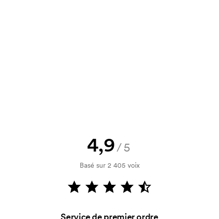
un devis à approuver avant que la
Vous souhaitez voir une esquisse
logo, vous recevrez votre esquisse
rification de votre solvabilité. La
par carte est possible.
4,9
/5
Basé sur 2 405 voix
utilisé pour l'impression. Nous
ue couleur d'impression. En cas de
Service de premier ordre