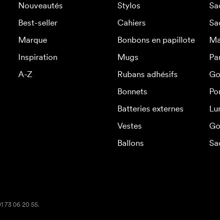
Nouveautés
Stylos
Sa
Best-seller
Cahiers
Sa
Marque
Bonbons en papillote
Ma
Inspiration
Mugs
Pa
A-Z
Rubans adhésifs
Go
Bonnets
Po
Batteries externes
Lu
Vestes
Go
Ballons
Sa
01 73 06 20 55.