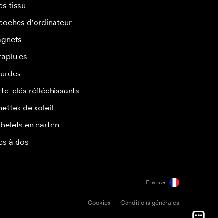
cs tissu
coches d'ordinateur
gnets
rapluies
urdes
rte-clés réfléchissants
nettes de soleil
belets en carton
cs à dos
France
Cookies
Conditions générales