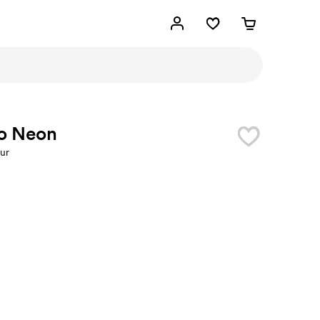
to Neon
eur