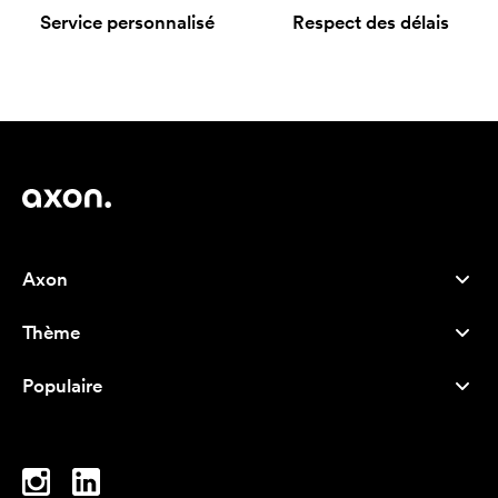
Service personnalisé
Respect des délais
Axon
Service client
Thème
À propos de nous
Nouveautés
Careers
Populaire
Best-seller
Stylos
Durabilité
Marque
Sacs tissu
Inspiration
Cahiers