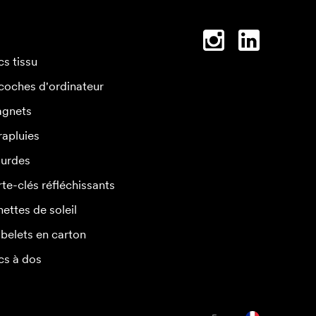
cs tissu
coches d'ordinateur
gnets
rapluies
urdes
rte-clés réfléchissants
nettes de soleil
belets en carton
cs à dos