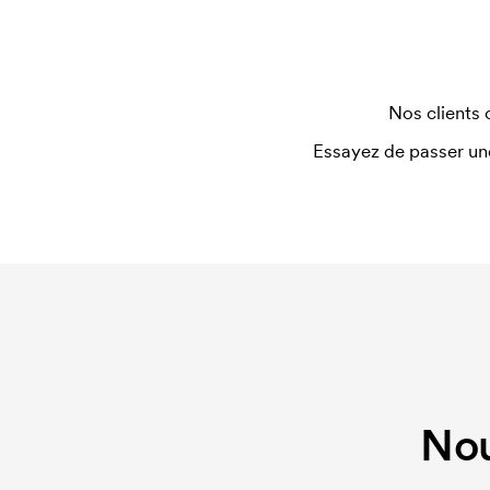
Où l'impression peut-elle être effectuée?
L'imprimé peut en principe être placé n'importe où
minimum d'une couture.
Nos clients 
Qu'est-ce qu'un template d'impression ?
Le template d'impression est un type de template 
Essayez de passer un
devons créer un template d'impression pour chaq
nouvelle commande identique, ce coût disparaît.
Nou