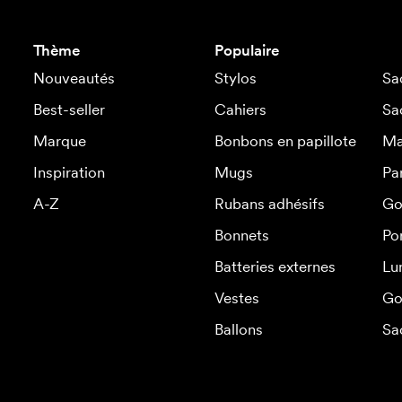
Thème
Populaire
Nouveautés
Stylos
Sa
Best-seller
Cahiers
Sa
Marque
Bonbons en papillote
Ma
Inspiration
Mugs
Pa
A-Z
Rubans adhésifs
Go
Bonnets
Po
Batteries externes
Lu
Vestes
Go
Ballons
Sa