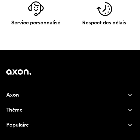
Service personnalisé
Respect des délais
Axon
Service client
Thème
À propos de nous
Nouveautés
Careers
Populaire
Best-seller
Stylos
Durabilité
Marque