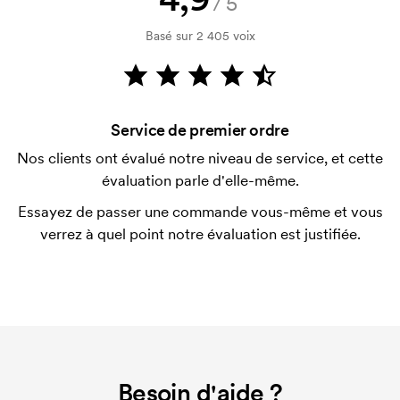
/5
vérification de votre solvabilité. La facturation a lieu
après la livraison. Le paiement par carte est
Basé sur 2 405 voix
possible.
ESt-il possible de mélanger les tailles?
C'est possible.
Service de premier ordre
Où l'impression peut-elle être effectuée?
Nos clients ont évalué notre niveau de service, et cette
L'imprimé peut en principe être placé n'importe où,
évaluation parle d'elle-même.
tant qu'il est situé à 30 mm minimum d'une couture.
Essayez de passer une commande vous-même et vous
Que sont les frais de démarrage ?
verrez à quel point notre évaluation est justifiée.
Pour certains produits, nous prélevons des frais
initiaux pour le paramétrage de la personnalisation.
Ces frais de démarrage disparaissent en cas de
nouvelle commande identique.
Besoin d'aide ?