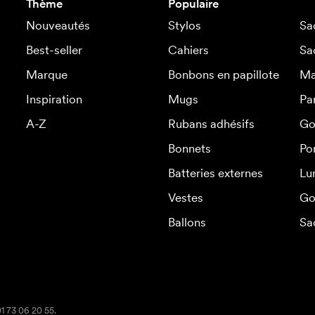
Thème
Populaire
Nouveautés
Stylos
Sa
Best-seller
Cahiers
Sa
Marque
Bonbons en papillote
Ma
Inspiration
Mugs
Pa
A-Z
Rubans adhésifs
Go
Bonnets
Po
Batteries externes
Lu
Vestes
Go
Ballons
Sa
01 73 06 20 55.