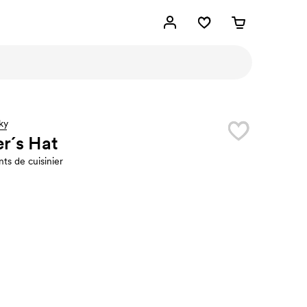
ky
r´s Hat
ts de cuisinier