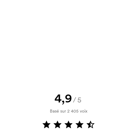
7,92
6,14
5,64
5,28
un devis à approuver avant que la
Vous souhaitez voir une esquisse
logo, vous recevrez votre esquisse
rification de votre solvabilité. La
par carte est possible.
4,9
/5
Basé sur 2 405 voix
utilisé pour l'impression. Nous
ue couleur d'impression. En cas de