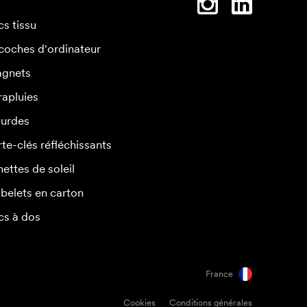
cs tissu
coches d'ordinateur
gnets
rapluies
urdes
rte-clés réfléchissants
nettes de soleil
belets en carton
cs à dos
France
Cookies
Conditions générales