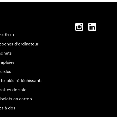
cs tissu
coches d'ordinateur
gnets
rapluies
urdes
rte-clés réfléchissants
nettes de soleil
belets en carton
cs à dos