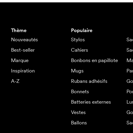
Thème
Populaire
Nouveautés
Stylos
Sa
Best-seller
Cahiers
Sa
Marque
Bonbons en papillote
Ma
Inspiration
Mugs
Pa
A-Z
Rubans adhésifs
Go
Bonnets
Po
Batteries externes
Lu
Vestes
Go
Ballons
Sa