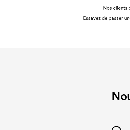
Pour certains produits, nous prélevons des frais i
Nos clients 
personnalisation. Ces frais de démarrage dispar
Essayez de passer un
identique.
Nou