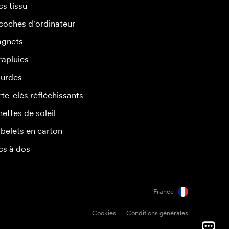
cs tissu
coches d'ordinateur
gnets
rapluies
urdes
rte-clés réfléchissants
nettes de soleil
belets en carton
cs à dos
France
Cookies
Conditions générales