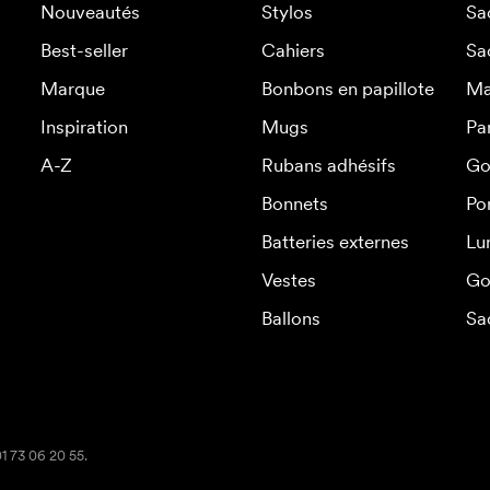
Nouveautés
Stylos
Sa
Best-seller
Cahiers
Sa
Marque
Bonbons en papillote
Ma
Inspiration
Mugs
Pa
A-Z
Rubans adhésifs
Go
Bonnets
Po
Batteries externes
Lu
Vestes
Go
Ballons
Sa
01 73 06 20 55.