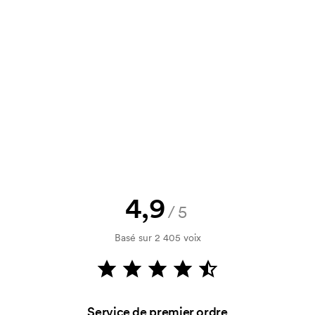
un devis à approuver avant que la
Vous souhaitez voir une esquisse
logo, vous recevrez votre esquisse
rification de votre solvabilité. La
par carte est possible.
4,9
/5
Basé sur 2 405 voix
utilisé pour l'impression. Nous
ue couleur d'impression. En cas de
Service de premier ordre