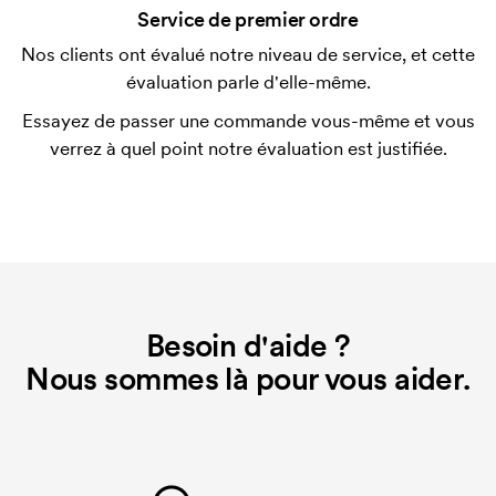
Service de premier ordre
initiaux pour le paramétrage de la personnalisation.
Ces frais de démarrage disparaissent en cas de
Nos clients ont évalué notre niveau de service, et cette
nouvelle commande identique.
évaluation parle d'elle-même.
Essayez de passer une commande vous-même et vous
verrez à quel point notre évaluation est justifiée.
Besoin d'aide ?
Nous sommes là pour vous aider.