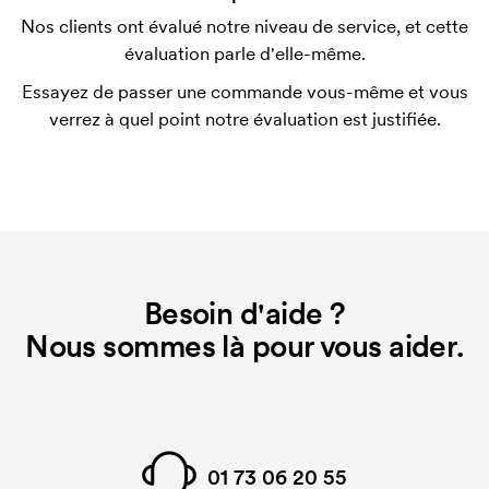
template d'impression pour chaque couleur
Nos clients ont évalué notre niveau de service, et cette
d'impression. En cas de nouvelle commande
évaluation parle d'elle-même.
identique, ce coût disparaît.
Essayez de passer une commande vous-même et vous
verrez à quel point notre évaluation est justifiée.
Besoin d'aide ?
Nous sommes là pour vous aider.
01 73 06 20 55