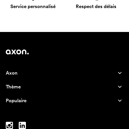
Service personnalisé
Respect des délais
Axon
Service client
Thème
À propos de nous
Nouveautés
Careers
Populaire
Best-seller
Stylos
Durabilité
Marque
Sacs tissu
Inspiration
Cahiers