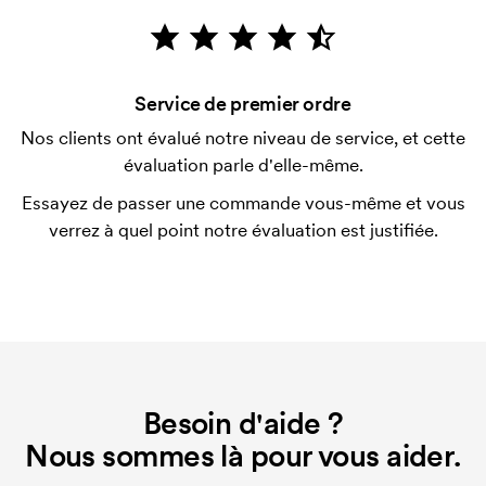
possible.
Que sont les frais de démarrage ?
Pour certains produits, nous prélevons des frais
Service de premier ordre
initiaux pour le paramétrage de la personnalisation.
Ces frais de démarrage disparaissent en cas de
Nos clients ont évalué notre niveau de service, et cette
nouvelle commande identique.
évaluation parle d'elle-même.
Essayez de passer une commande vous-même et vous
verrez à quel point notre évaluation est justifiée.
Besoin d'aide ?
Nous sommes là pour vous aider.