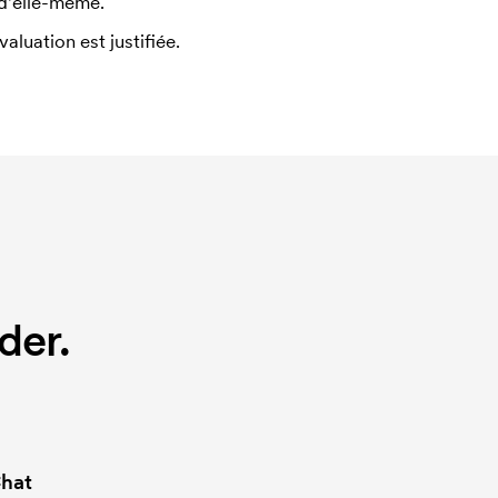
 d'elle-même.
uation est justifiée.
der.
hat