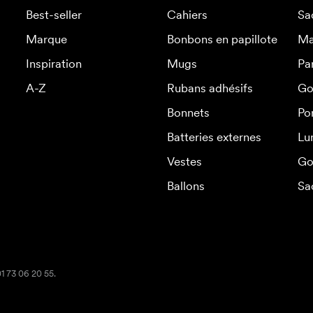
Best-seller
Cahiers
Sa
Marque
Bonbons en papillote
Ma
Inspiration
Mugs
Pa
A-Z
Rubans adhésifs
Go
Bonnets
Po
Batteries externes
Lu
Vestes
Go
Ballons
Sa
01 73 06 20 55.