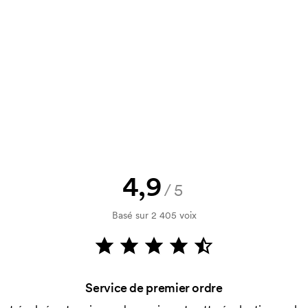
un devis à approuver avant que la
Vous souhaitez voir une esquisse
logo, vous recevrez votre esquisse
rification de votre solvabilité. La
par carte est possible.
4,9
/5
Basé sur 2 405 voix
utilisé pour l'impression. Nous
ue couleur d'impression. En cas de
Service de premier ordre