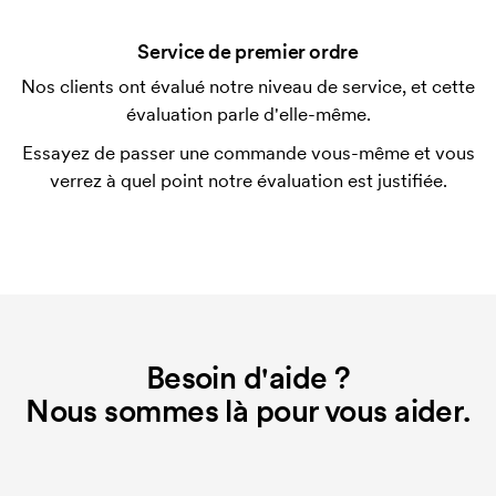
après la livraison. Le paiement par carte est
Service de premier ordre
possible.
Nos clients ont évalué notre niveau de service, et cette
Qu'est-ce qu'un template d'impression ?
évaluation parle d'elle-même.
Le template d'impression est un type de template
Essayez de passer une commande vous-même et vous
utilisé pour l'impression. Nous devons créer un
verrez à quel point notre évaluation est justifiée.
template d'impression pour chaque couleur
d'impression. En cas de nouvelle commande
identique, ce coût disparaît.
Besoin d'aide ?
Nous sommes là pour vous aider.