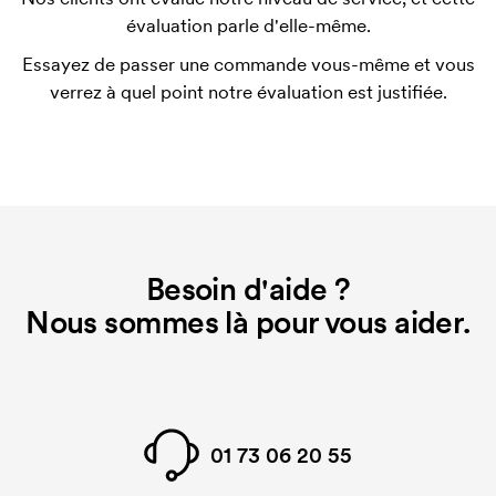
Qu'est-ce qu'un template d'impression ?
évaluation parle d'elle-même.
Le template d'impression est un type de template
Essayez de passer une commande vous-même et vous
utilisé pour l'impression. Nous devons créer un
verrez à quel point notre évaluation est justifiée.
template d'impression pour chaque couleur
d'impression. En cas de nouvelle commande
identique, ce coût disparaît.
Besoin d'aide ?
Nous sommes là pour vous aider.
01 73 06 20 55