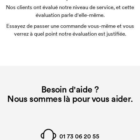
Nos clients ont évalué notre niveau de service, et cette
Qu'est-ce qu'un template d'impression ?
évaluation parle d'elle-même.
Le template d'impression est un type de template
Essayez de passer une commande vous-même et vous
utilisé pour l'impression. Nous devons créer un
verrez à quel point notre évaluation est justifiée.
template d'impression pour chaque couleur
d'impression. En cas de nouvelle commande
identique, ce coût disparaît.
Besoin d'aide ?
Nous sommes là pour vous aider.
01 73 06 20 55