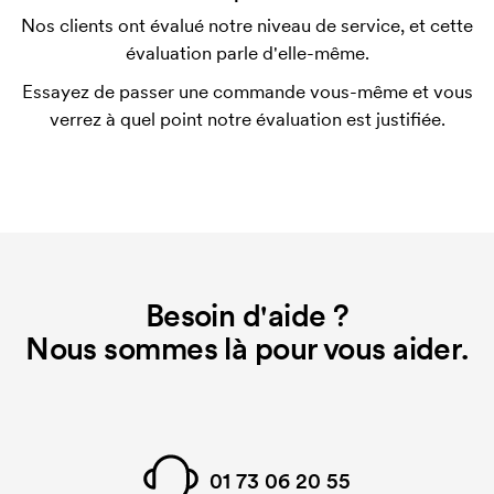
Nos clients ont évalué notre niveau de service, et cette
Qu'est-ce qu'un template d'impression ?
évaluation parle d'elle-même.
Le template d'impression est un type de template
Essayez de passer une commande vous-même et vous
utilisé pour l'impression. Nous devons créer un
verrez à quel point notre évaluation est justifiée.
template d'impression pour chaque couleur
d'impression. En cas de nouvelle commande
identique, ce coût disparaît.
Besoin d'aide ?
Nous sommes là pour vous aider.
01 73 06 20 55