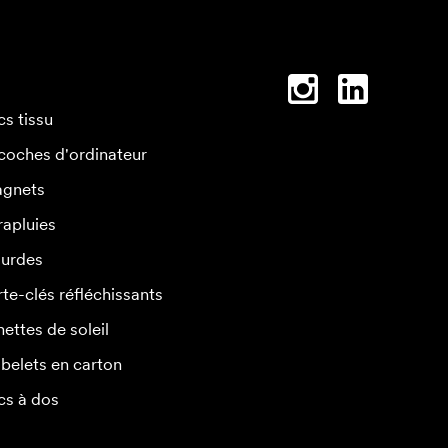
cs tissu
coches d'ordinateur
gnets
rapluies
urdes
rte-clés réfléchissants
nettes de soleil
belets en carton
cs à dos