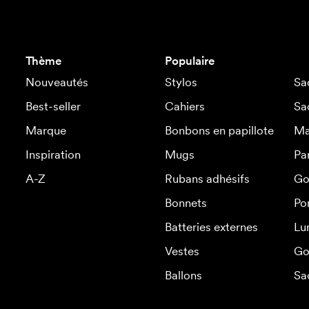
Thème
Populaire
Nouveautés
Stylos
Sa
Best-seller
Cahiers
Sa
Marque
Bonbons en papillote
Ma
Inspiration
Mugs
Pa
A-Z
Rubans adhésifs
Go
Bonnets
Po
Batteries externes
Lu
Vestes
Go
Ballons
Sa