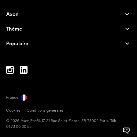
Axon
Service client
Thème
À propos de nous
Nouveautés
Careers
Populaire
Best-seller
Stylos
Durabilité
Marque
Sacs tissu
Inspiration
Cahiers
A-Z
Sacoches d'ordinateur
Bonbons en papillote
France
Magnets
Cookies
Conditions générales
Mugs
© 2026 Axon Profil, 17-21 Rue Saint-Fiacre, FR-75002 Paris. Tél:
Parapluies
01 73 06 20 55.
Rubans adhésifs