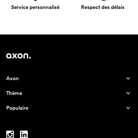
Service personnalisé
Respect des délais
Axon
Service client
Thème
À propos de nous
Nouveautés
Careers
Populaire
Best-seller
Stylos
Durabilité
Marque
Sacs tissu
Inspiration
Cahiers