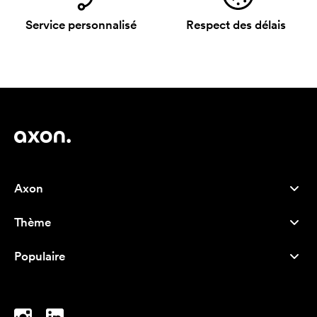
Service personnalisé
Respect des délais
Axon
Service client
Thème
À propos de nous
Nouveautés
Careers
Populaire
Best-seller
Stylos
Durabilité
Marque
Sacs tissu
Inspiration