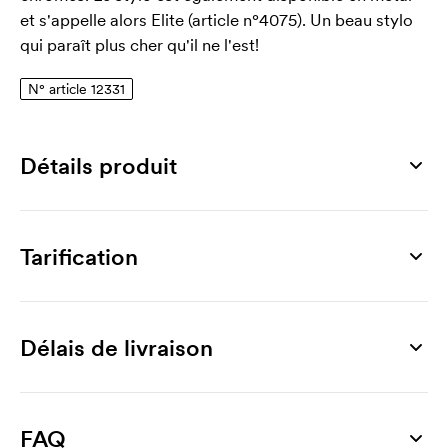
et s'appelle alors Elite (article n°4075). Un beau stylo
qui paraît plus cher qu'il ne l'est!
N° article 12331
Détails produit
Numéro article
12331
Tarification
Dimensions
Ø 10 x 138 mm
Produit
100 unités
300 unités
500 unités
1000 unités
Surface d'impression max
Elite Plastic
0,68
0,60
0,53
0,40
Délais de livraison
50 x 6 mm
Personnalisation
Matériau
Impression 1 couleur
0,40
0,20
0,15
0,11
plastique
FAQ