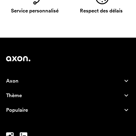
Service personnalisé
Respect des délais
Axon
Service client
Thème
À propos de nous
Nouveautés
Careers
Populaire
Best-seller
Stylos
Durabilité
Marque
Sacs tissu
Inspiration