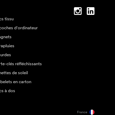
cs tissu
coches d'ordinateur
gnets
rapluies
urdes
rte-clés réfléchissants
nettes de soleil
belets en carton
cs à dos
France