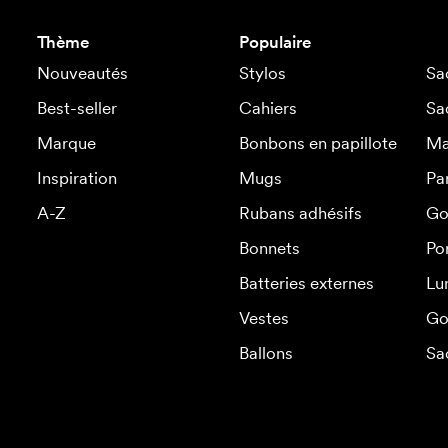
Thème
Populaire
Nouveautés
Stylos
Sa
Best-seller
Cahiers
Sa
Marque
Bonbons en papillote
Ma
Inspiration
Mugs
Pa
A-Z
Rubans adhésifs
Go
Bonnets
Po
Batteries externes
Lu
Vestes
Go
Ballons
Sa