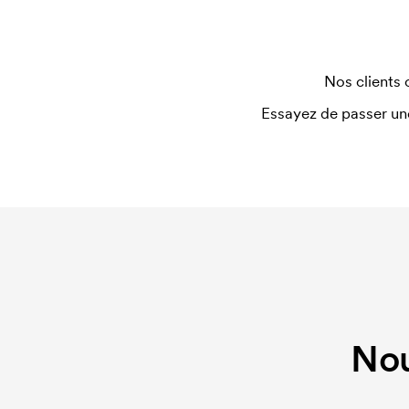
Qu'est-ce qu'un template d'impression ?
Le template d'impression est un type de template 
devons créer un template d'impression pour chaq
Nos clients 
nouvelle commande identique, ce coût disparaît.
Essayez de passer un
Nou