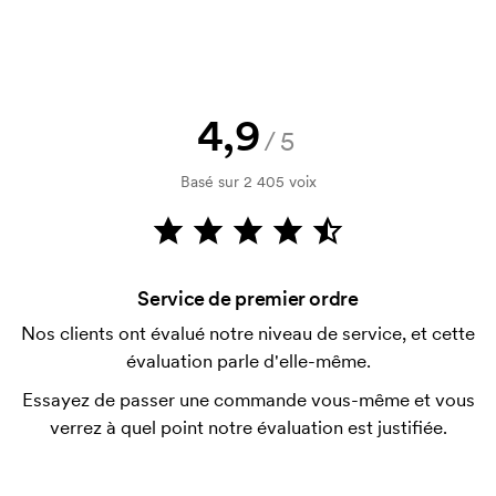
voir une esquisse immédiatement ? Envoyez-nous
simplement votre logo, vous recevrez votre
esquisse en quelques heures.
Puis-je avoir un échantillon ?
4,9
/5
Aucun problème ! Nous allons résoudre cela.
Basé sur 2 405 voix
Comment payer?
Le paiement se fait sur facture à 30 jours après
vérification de votre solvabilité. La facturation a lieu
après la livraison. Le paiement par carte est
Service de premier ordre
possible.
Nos clients ont évalué notre niveau de service, et cette
ESt-il possible de mélanger les tailles?
évaluation parle d'elle-même.
C'est possible.
Essayez de passer une commande vous-même et vous
Où l'impression peut-elle être effectuée?
verrez à quel point notre évaluation est justifiée.
L'imprimé peut en principe être placé n'importe où,
tant qu'il est situé à 30 mm minimum d'une couture.