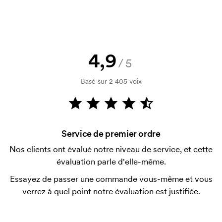
voir une esquisse immédiatement ? Envoyez-nous
simplement votre logo, vous recevrez votre
esquisse en quelques heures.
Puis-je avoir un échantillon ?
4,9
/5
Aucun problème ! Nous allons résoudre cela.
Basé sur 2 405 voix
Comment payer?
Le paiement se fait sur facture à 30 jours après
vérification de votre solvabilité. La facturation a lieu
après la livraison. Le paiement par carte est
Service de premier ordre
possible.
Nos clients ont évalué notre niveau de service, et cette
ESt-il possible de mélanger les tailles?
évaluation parle d'elle-même.
C'est possible.
Essayez de passer une commande vous-même et vous
Où l'impression peut-elle être effectuée?
verrez à quel point notre évaluation est justifiée.
L'imprimé peut en principe être placé n'importe où,
tant qu'il est situé à 30 mm minimum d'une couture.