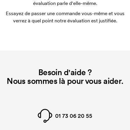
évaluation parle d'elle-même.
Le template d'impression est un type de template
Essayez de passer une commande vous-même et vous
utilisé pour l'impression. Nous devons créer un
verrez à quel point notre évaluation est justifiée.
template d'impression pour chaque couleur
d'impression. En cas de nouvelle commande
identique, ce coût disparaît.
Besoin d'aide ?
Nous sommes là pour vous aider.
01 73 06 20 55