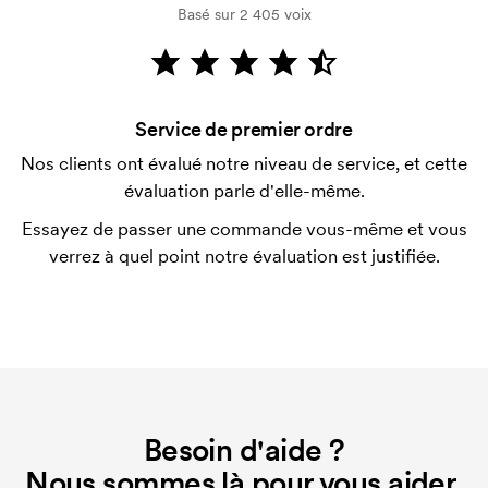
Basé sur 2 405 voix
Comment payer?
Le paiement se fait sur facture à 30 jours après
vérification de votre solvabilité. La facturation a lieu
après la livraison. Le paiement par carte est
Service de premier ordre
possible.
Nos clients ont évalué notre niveau de service, et cette
Qu'est-ce qu'un template d'impression ?
évaluation parle d'elle-même.
Le template d'impression est un type de template
Essayez de passer une commande vous-même et vous
utilisé pour l'impression. Nous devons créer un
verrez à quel point notre évaluation est justifiée.
template d'impression pour chaque couleur
d'impression. En cas de nouvelle commande
identique, ce coût disparaît.
Besoin d'aide ?
Nous sommes là pour vous aider.