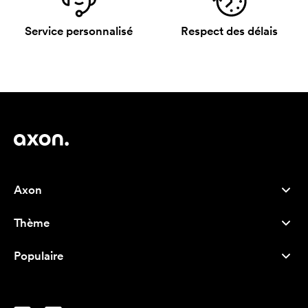
Service personnalisé
Respect des délais
Axon
Service client
Thème
À propos de nous
Nouveautés
Careers
Populaire
Best-seller
Stylos
Durabilité
Marque
Sacs tissu