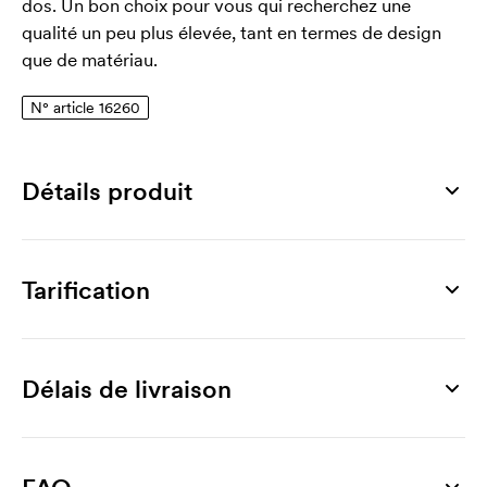
dos. Un bon choix pour vous qui recherchez une
qualité un peu plus élevée, tant en termes de design
que de matériau.
N° article 16260
Détails produit
Numéro article
16260
Tarification
Dimensions
460 x 370 mm
Produit
30 unités
50 unités
100 unités
150 unités
20
Matériau
Rafael
11,55
9,98
9,08
8,99
Délais de livraison
100% coton
Personnalisation
Volume
Impression 1 couleur
1,53
1,32
1,10
1,06
12 L