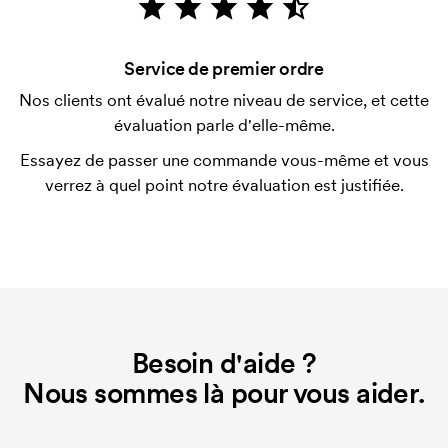
vérification de votre solvabilité. La facturation a lieu
après la livraison. Le paiement par carte est
Service de premier ordre
possible.
Nos clients ont évalué notre niveau de service, et cette
Qu'est-ce qu'un template d'impression ?
évaluation parle d'elle-même.
Le template d'impression est un type de template
Essayez de passer une commande vous-même et vous
utilisé pour l'impression. Nous devons créer un
verrez à quel point notre évaluation est justifiée.
template d'impression pour chaque couleur
d'impression. En cas de nouvelle commande
identique, ce coût disparaît.
Besoin d'aide ?
Nous sommes là pour vous aider.