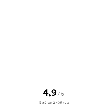
 Il est très facile d'utilisation. Vous
us pouvez également nous envoyer
un devis à approuver avant que la
Vous souhaitez voir une esquisse
logo, vous recevrez votre esquisse
rification de votre solvabilité. La
par carte est possible.
4,9
/5
Basé sur 2 405 voix
utilisé pour l'impression. Nous