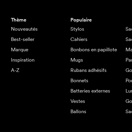
Thème
Populaire
Nouveautés
Stylos
Sa
Best-seller
Cahiers
Sa
Marque
Bonbons en papillote
Ma
Inspiration
Mugs
Pa
A-Z
Rubans adhésifs
Go
Bonnets
Po
Batteries externes
Lu
Vestes
Go
Ballons
Sa