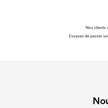
devons créer un template d'impression pour chaq
nouvelle commande identique, ce coût disparaît.
Nos clients 
Essayez de passer un
Nou