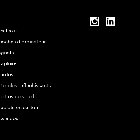
cs tissu
coches d'ordinateur
gnets
rapluies
urdes
rte-clés réfléchissants
nettes de soleil
belets en carton
cs à dos