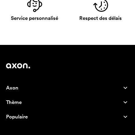
Service personnalisé
Respect des délais
Axon
Service client
Thème
À propos de nous
Nouveautés
Careers
Populaire
Best-seller
Stylos
Durabilité
Marque
Sacs tissu