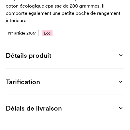
coton écologique épaisse de 280 grammes. Il
comporte également une petite poche de rangement
intérieure.
N° article 21061
Éco
Détails produit
Numéro article
21061
Tarification
Dimensions
355 x 420 x 130 mm
Produit
50 unités
100 unités
200 unités
300 unités
Surface d'impression max
Gladstone
6,88
6,51
6,28
6,13
Délais de livraison
250 x 250 mm
Personnalisation
Matériau
Impression 1 couleur
1,14
0,76
0,67
0,57