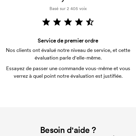
Basé sur 2 405 voix
Comment payer?
Le paiement se fait sur facture à 30 jours après
vérification de votre solvabilité. La facturation a lieu
après la livraison. Le paiement par carte est
Service de premier ordre
possible.
Nos clients ont évalué notre niveau de service, et cette
Qu'est-ce qu'un template d'impression ?
évaluation parle d'elle-même.
Le template d'impression est un type de template
Essayez de passer une commande vous-même et vous
utilisé pour l'impression. Nous devons créer un
verrez à quel point notre évaluation est justifiée.
template d'impression pour chaque couleur
d'impression. En cas de nouvelle commande
identique, ce coût disparaît.
Besoin d'aide ?