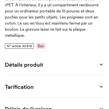
rPET. À l'intérieur, il y a un compartiment rembourré
pour un ordinateur portable de 15 pouces et deux
poches pour les petits objets. Les poignées sont en
coton. Le sac en tissu est maintenu fermé par un
bouton. La gravure laser se fait sur la plaque
métallique.
N° article 30379
Éco
Détails produit
Numéro article
30379
Tarification
Dimensions
395 x 110 x 390 mm
Produit
10 unités
25 unités
50 unités
100 unités
200
Surface d'impression max
Lemont
11,87
10,44
9,51
8,72
Délais de livraison