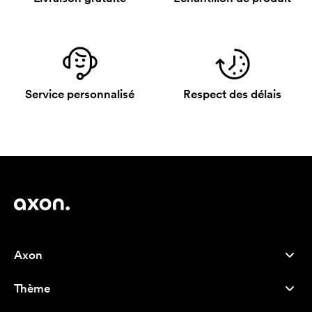
Service personnalisé
Respect des délais
Axon
Service client
Thème
À propos de nous
Nouveautés