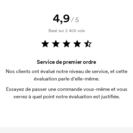
esquisse en quelques heures.
Puis-je avoir un échantillon ?
4,9
/5
Aucun problème ! Nous allons résoudre cela.
Basé sur 2 405 voix
Comment payer?
Le paiement se fait sur facture à 30 jours après
vérification de votre solvabilité. La facturation a lieu
après la livraison. Le paiement par carte est
Service de premier ordre
possible.
Nos clients ont évalué notre niveau de service, et cette
Qu'est-ce qu'un template d'impression ?
évaluation parle d'elle-même.
Le template d'impression est un type de template
Essayez de passer une commande vous-même et vous
utilisé pour l'impression. Nous devons créer un
verrez à quel point notre évaluation est justifiée.
template d'impression pour chaque couleur
d'impression. En cas de nouvelle commande
identique, ce coût disparaît.
Que sont les frais de démarrage ?
Pour certains produits, nous prélevons des frais