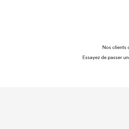
Qu'est-ce qu'un template d'impression ?
Le template d'impression est un type de template 
devons créer un template d'impression pour chaq
nouvelle commande identique, ce coût disparaît.
Nos clients 
Essayez de passer un