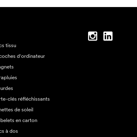
cs tissu
coches d'ordinateur
gnets
rapluies
urdes
rte-clés réfléchissants
nettes de soleil
belets en carton
cs à dos