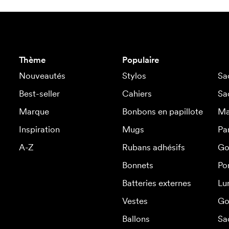
Thème
Populaire
Nouveautés
Stylos
Sa
Best-seller
Cahiers
Sa
Marque
Bonbons en papillote
Ma
Inspiration
Mugs
Pa
A-Z
Rubans adhésifs
Go
Bonnets
Po
Batteries externes
Lu
Vestes
Go
Ballons
Sa