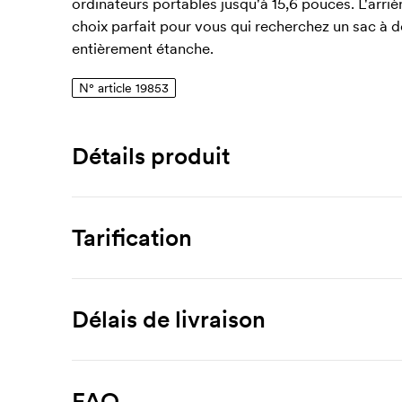
ordinateurs portables jusqu'à 15,6 pouces. L'arriè
choix parfait pour vous qui recherchez un sac à 
entièrement étanche.
N° article 19853
Détails produit
Numéro article
19853
Tarification
Dimensions
245 x 400 x 115 mm
Produit
3 unités
5 unités
10 unit
Surface d'impression max
Délais de livraison
Starkville, 15,6''
51,91
46,33
41,
120 x 150 mm
Personnalisation
Matériau
FAQ
polyester 600D