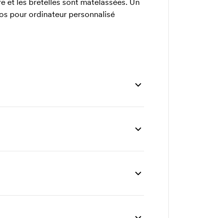
re et les bretelles sont matelassées. Un
dos pour ordinateur personnalisé
és
20 unités
30 unités
50 unités
26
37,68
34,89
33,10