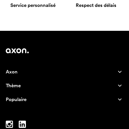
Service personnalisé
Respect des délais
Axon
Service client
Thème
À propos de nous
Nouveautés
Careers
Populaire
Best-seller
Stylos
Durabilité
Marque
Sacs tissu
Inspiration
Cahiers