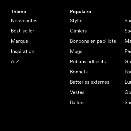
Thème
Populaire
Nouveautés
Stylos
Sa
Best-seller
Cahiers
Sa
Marque
Bonbons en papillote
Ma
Inspiration
Mugs
Pa
A-Z
Rubans adhésifs
Go
Bonnets
Po
Batteries externes
Lu
Vestes
Go
Ballons
Sa