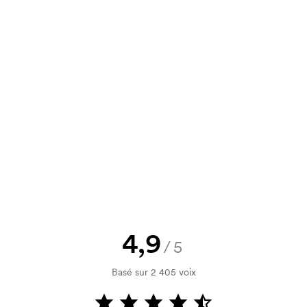
2,32
1,66
1,50
1,33
us pouvez également nous envoyer
3,09
2,22
2,01
1,77
un devis à approuver avant que la
Vous souhaitez voir une esquisse
logo, vous recevrez votre esquisse
rification de votre solvabilité. La
par carte est possible.
4,9
/5
Basé sur 2 405 voix
utilisé pour l'impression. Nous
ue couleur d'impression. En cas de