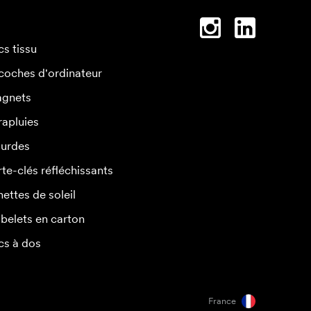
cs tissu
coches d'ordinateur
gnets
rapluies
urdes
rte-clés réfléchissants
nettes de soleil
belets en carton
cs à dos
France