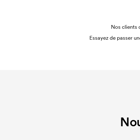
nouvelle commande identique, ce coût disparaît.
Nos clients 
Essayez de passer un
Nou