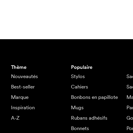
Thème
Populaire
Nouveautés
Stylos
Sa
Best-seller
Cahiers
Sa
Marque
Bonbons en papillote
Ma
Inspiration
Mugs
Pa
A-Z
Rubans adhésifs
Go
Bonnets
Po