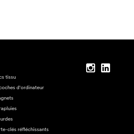
cs tissu
coches d'ordinateur
gnets
rapluies
urdes
rte-clés réfléchissants