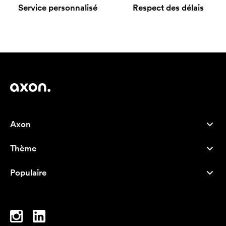
Service personnalisé
Respect des délais
Axon
Service client
Thème
À propos de nous
Nouveautés
Careers
Populaire
Best-seller
Stylos
Durabilité
Marque
Sacs tissu
Inspiration
Cahiers