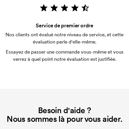
Le paiement se fait sur facture à 30 jours après
vérification de votre solvabilité. La facturation a lieu
après la livraison. Le paiement par carte est
Service de premier ordre
possible.
Nos clients ont évalué notre niveau de service, et cette
Qu'est-ce qu'un template d'impression ?
évaluation parle d'elle-même.
Le template d'impression est un type de template
Essayez de passer une commande vous-même et vous
utilisé pour l'impression. Nous devons créer un
verrez à quel point notre évaluation est justifiée.
template d'impression pour chaque couleur
d'impression. En cas de nouvelle commande
identique, ce coût disparaît.
Besoin d'aide ?
Nous sommes là pour vous aider.