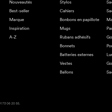
Nouveautés
Stylos
Sa
Best-seller
Cahiers
Sa
Marque
Bonbons en papillote
Ma
Inspiration
Mugs
Pa
A-Z
Rubans adhésifs
Go
Bonnets
Po
Batteries externes
Lu
Vestes
Go
Ballons
Sa
01 73 06 20 55.