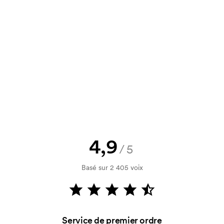
un devis à approuver avant que la
Vous souhaitez voir une esquisse
logo, vous recevrez votre esquisse
rification de votre solvabilité. La
par carte est possible.
4,9
/5
Basé sur 2 405 voix
utilisé pour l'impression. Nous
ue couleur d'impression. En cas de
Service de premier ordre