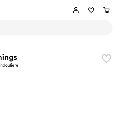
nings
andoulière