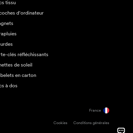
cs tissu
coches d'ordinateur
gnets
rapluies
urdes
rte-clés réfléchissants
nettes de soleil
belets en carton
cs à dos
France
Cookies
Conditions générales