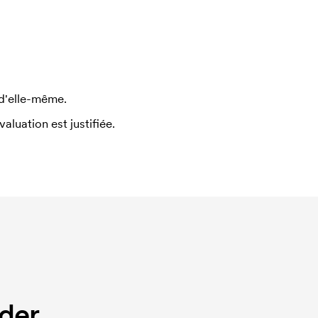
 d'elle-même.
uation est justifiée.
der.