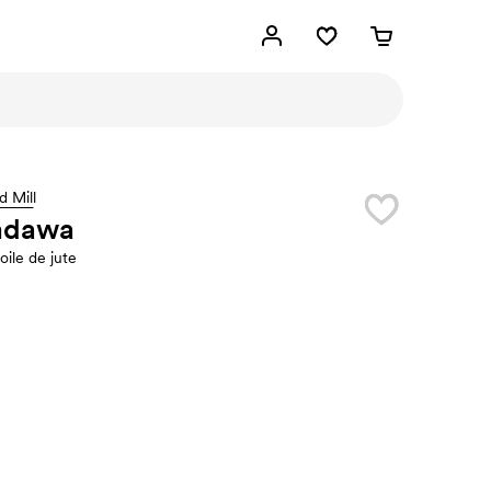
d Mill
dawa
oile de jute