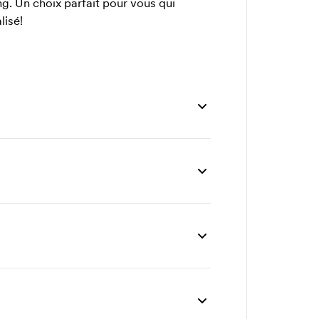
g. Un choix parfait pour vous qui
lisé!
unités
200 unités
300 unités
500 unités
6,19
5,94
5,69
5,20
0,88
0,77
0,67
0,55