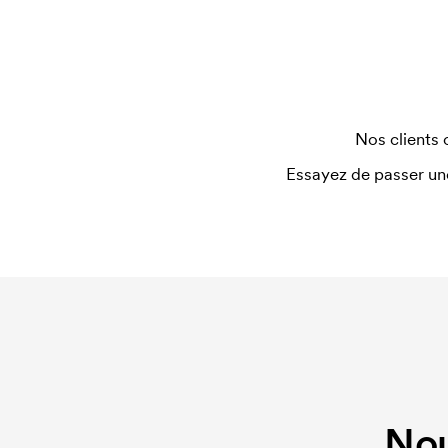
Le template d'impression est un type de template 
devons créer un template d'impression pour chaq
nouvelle commande identique, ce coût disparaît.
Nos clients 
Essayez de passer un
Nou