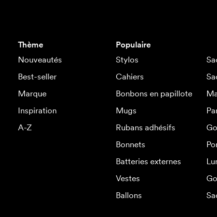
Thème
Populaire
Nouveautés
Stylos
Sa
Best-seller
Cahiers
Sa
Marque
Bonbons en papillote
Ma
Inspiration
Mugs
Pa
A-Z
Rubans adhésifs
Go
Bonnets
Po
Batteries externes
Lu
Vestes
Go
Ballons
Sa