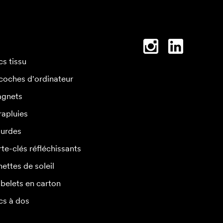
cs tissu
coches d'ordinateur
gnets
rapluies
urdes
rte-clés réfléchissants
nettes de soleil
belets en carton
cs à dos