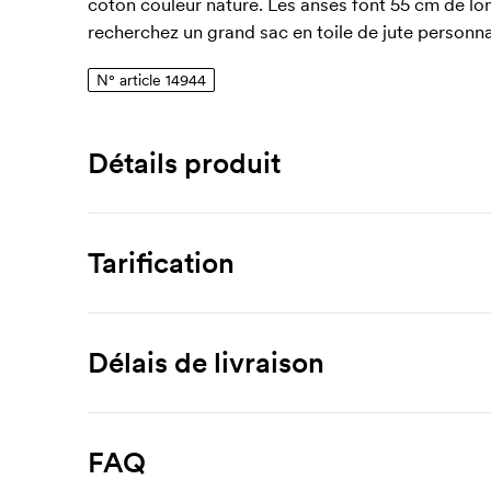
coton couleur nature. Les anses font 55 cm de lon
recherchez un grand sac en toile de jute personna
N° article 14944
Détails produit
Numéro article
14944
Tarification
Dimensions
420 x 330 x 190 mm
Produit
30 unités
50 unités
100 
Surface d'impression max
Délais de livraison
Mandawa
7,26
6,77
280 x 170 mm
Personnalisation
Matériau
FAQ
coton, jute
Impression 1 couleur
1,52
1,30